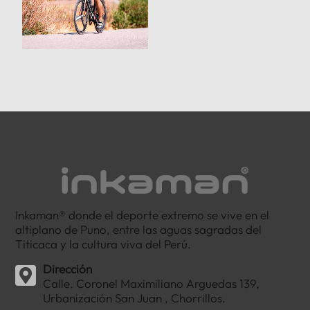
Inkaman® donde el deporte extremo se vive en el
altiplano de Puno, entre las aguas sagradas del
Titicaca y la cultura viva del Perú.
Dirección
Calle. Coronel Maximiliano Arguedas 139,
Urbanización San Juan , Chorrillos.